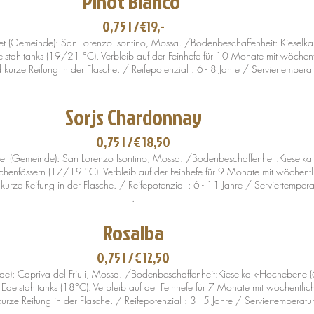
Pinot Bianco
0,75 l /€1
9,-
et (Gemeinde): San Lorenzo Isontino, Mossa. /Bodenbeschaffenheit: Kieselk
Edelstahltanks (19/21 °C). Verbleib auf der Feinhefe für 10 Monate mit wöchen
kurze Reifung in der Flasche. / Reifepotenzial : 6 - 8 Jahre / Serviertempera
Sorjs Chardonnay
0,75 l /
€
18,50
t (Gemeinde): San Lorenzo Isontino, Mossa. /Bodenbeschaffenheit:Kieselka
 Eichenfässern (17/19 °C). Verbleib auf der Feinhefe für 9 Monate mit wöchent
kurze Reifung in der Flasche. / Reifepotenzial : 6 - 11 Jahre / Serviertemper
.
Rosalba
0,75 l /
€
12,50
): Capriva del Friuli, Mossa. /Bodenbeschaffenheit:Kieselkalk-Hochebene 
in Edelstahltanks (18°C). Verbleib auf der Feinhefe für 7 Monate mit wöchentli
urze Reifung in der Flasche. / Reifepotenzial : 3 - 5 Jahre / Serviertemperatu