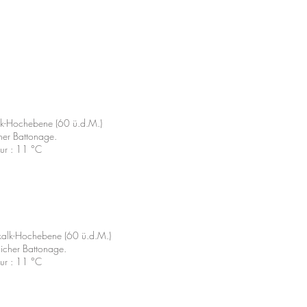
alk-Hochebene (60 ü.d.M.)
cher Battonage.
tur : 11 °C
kalk-Hochebene (60 ü.d.M.)
licher Battonage.
tur : 11 °C