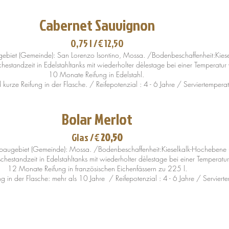
Cabernet Sauvignon
0,75 l /
€
12,50
ebiet (Gemeinde): San Lorenzo Isontino, Mossa. /Bodenbeschaffenheit:Kies
chestandzeit in Edelstahltanks mit wiederholter dèlestage bei einer Temperat
10 Monate Reifung in Edelstahl.
kurze Reifung in der Flasche. / Reifepotenzial : 4 - 6 Jahre / Serviertempera
Bolar Merlot
Glas /
€
20,50
nbaugebiet (Gemeinde): Mossa. /Bodenbeschaffenheit:Kieselkalk-Hochebene 
schestandzeit in Edelstahltanks mit wiederholter dèlestage bei einer Tempera
12 Monate Reifung in französischen Eichenfässern zu 225 l.
g in der Flasche: mehr als 10 Jahre / Reifepotenzial : 4 - 6 Jahre / Serviert