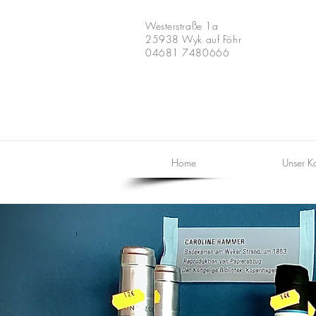
Westerstraße 1a
25938 Wyk auf Föhr
04681 7480666
Home
Unser Ka