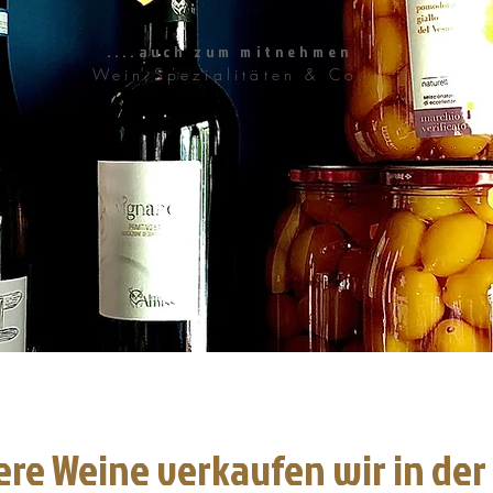
....auch zum mitnehmen
Wein,Spezialitäten & Co.
re Weine verkaufen wir in der