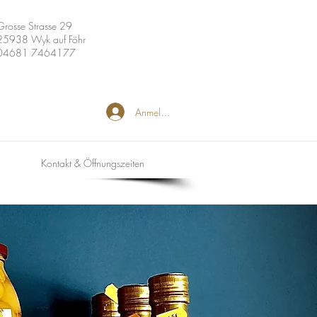
Grosse Strasse 29
25938 Wyk auf Föhr
04681 7464177
Anmelden
Kontakt & Öffnungszeiten