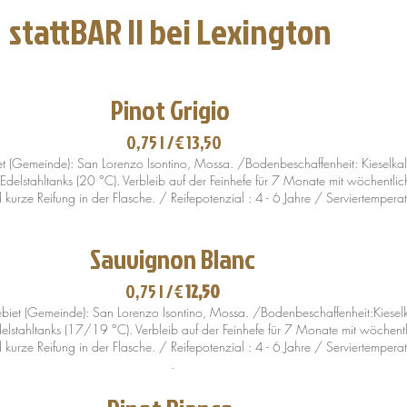
stattBAR II bei Lexington
Pinot Grigio
0,75 l /
€
13,50
et (Gemeinde): San Lorenzo Isontino, Mossa. /Bodenbeschaffenheit: Kieselk
n Edelstahltanks (20 °C). Verbleib auf der Feinhefe für 7 Monate mit wöchentli
kurze Reifung in der Flasche. / Reifepotenzial : 4 - 6 Jahre / Serviertempera
Sauvignon Blanc
0,75 l /
€
12,50
biet (Gemeinde): San Lorenzo Isontino, Mossa. /Bodenbeschaffenheit:Kiesel
Edelstahltanks (17/19 °C). Verbleib auf der Feinhefe für 7 Monate mit wöchent
kurze Reifung in der Flasche. / Reifepotenzial : 4 - 6 Jahre / Serviertempera
.