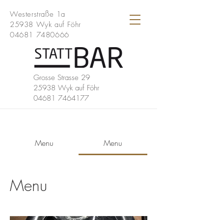
Westerstraße 1a
25938 Wyk auf Föhr
04681 7480666
Grosse Strasse 29
25938 Wyk auf Föhr
04681 7464177
Menu
Menu
Menu