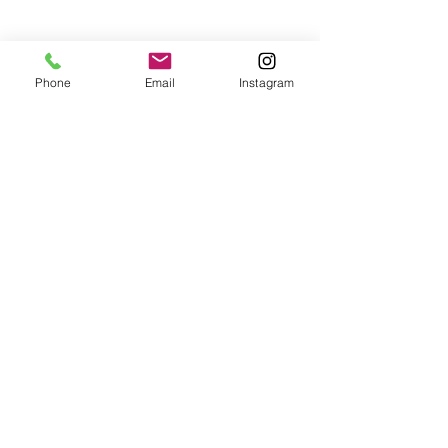
Pierpaolo Pecorari Merlot 0,1l
Phone
Email
Instagram
Rotwein 0,1l
5,80 €
Crémant
Crémant Rosé Grand C
Rosé 0,1 L
Glutenfrei
Vegetarisch
Vegan